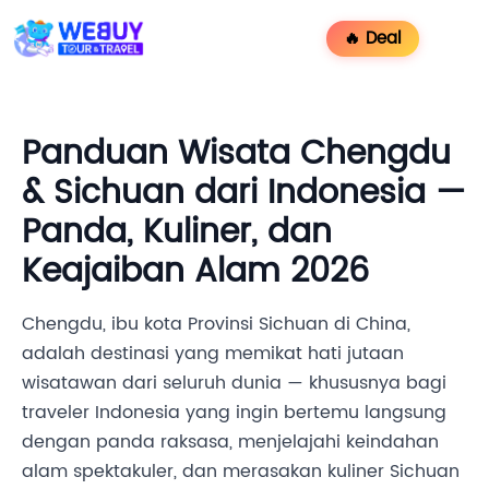
🔥 Deal
Panduan Wisata Chengdu
& Sichuan dari Indonesia —
Panda, Kuliner, dan
Keajaiban Alam 2026
Chengdu, ibu kota Provinsi Sichuan di China,
adalah destinasi yang memikat hati jutaan
wisatawan dari seluruh dunia — khususnya bagi
traveler Indonesia yang ingin bertemu langsung
dengan panda raksasa, menjelajahi keindahan
alam spektakuler, dan merasakan kuliner Sichuan