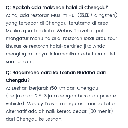
Q: Apakah ada makanan halal di Chengdu?
A: Ya, ada restoran Muslim Hui (清真 / qingzhen)
yang tersebar di Chengdu, terutama di area
Muslim quarters kota. Webuy Travel dapat
mengatur menu halal di restoran lokal atau tour
khusus ke restoran halal-certified jika Anda
menginginkannya. Informasikan kebutuhan diet
saat booking.
Q: Bagaimana cara ke Leshan Buddha dari
Chengdu?
A: Leshan berjarak 150 km dari Chengdu
(perjalanan 2.5-3 jam dengan bus atau private
vehicle). Webuy Travel mengurus transportation.
Alternatif adalah naik kereta cepat (30 menit)
dari Chengdu ke Leshan.