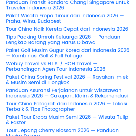
Panduan Transit Bandara Changi Singapore untuk
Traveler Indonesia 2026
Paket Wisata Eropa Timur dari Indonesia 2026 —
Praha, Wina, Budapest
Tour China Naik Kereta Cepat dari Indonesia 2026
Tips Packing Umroh Keluarga 2026 — Panduan
Lengkap Barang yang Harus Dibawa
Paket Golf Musim Gugur Korea dari Indonesia 2026
— Kombinasi Golf & Fall Foliage
Webuy Travel vs H.I.S. / HOH Travel —
Perbandingan Agen Tour Indonesia 2026
Paket China Spring Festival 2026 — Rayakan Imlek
& Musim Semi di Tiongkok
Panduan Asuransi Perjalanan untuk Wisatawan
Indonesia 2026 — Cakupan, Klaim & Rekomendasi
Tour China Fotografi dari Indonesia 2026 — Lokasi
Terbaik & Tips Photographer
Paket Tour Eropa Musim Semi 2026 — Wisata Tulip
& Easter
Tour Jepang Cherry Blossom 2026 — Panduan