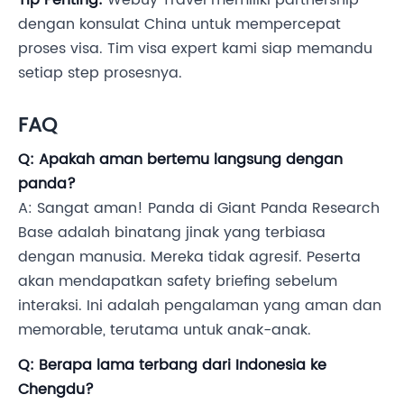
Tip Penting:
Webuy Travel memiliki partnership
dengan konsulat China untuk mempercepat
proses visa. Tim visa expert kami siap memandu
setiap step prosesnya.
FAQ
Q: Apakah aman bertemu langsung dengan
panda?
A: Sangat aman! Panda di Giant Panda Research
Base adalah binatang jinak yang terbiasa
dengan manusia. Mereka tidak agresif. Peserta
akan mendapatkan safety briefing sebelum
interaksi. Ini adalah pengalaman yang aman dan
memorable, terutama untuk anak-anak.
Q: Berapa lama terbang dari Indonesia ke
Chengdu?