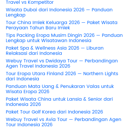
Travel vs Kompetitor
Wisata Dubai dari Indonesia 2026 — Panduan
Lengkap
Tour China Imlek Keluarga 2026 — Paket Wisata
Perayaan Tahun Baru Imlek
Tips Packing Eropa Musim Dingin 2026 — Panduan
Lengkap untuk Wisatawan Indonesia
Paket Spa & Wellness Asia 2026 — Liburan
Relaksasi dari Indonesia
Webuy Travel vs Dwidaya Tour — Perbandingan
Agen Travel Indonesia 2026
Tour Eropa Utara Finland 2026 — Northern Lights
dari Indonesia
Panduan Mata Uang & Penukaran Valas untuk
Wisata Eropa 2026
Paket Wisata China untuk Lansia & Senior dari
Indonesia 2026
Paket Tour Golf Korea dari Indonesia 2026
Webuy Travel vs Avia Tour — Perbandingan Agen
Tour Indonesia 2026