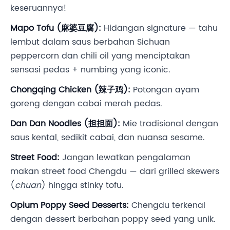
keseruannya!
Mapo Tofu (麻婆豆腐):
Hidangan signature — tahu
lembut dalam saus berbahan Sichuan
peppercorn dan chili oil yang menciptakan
sensasi pedas + numbing yang iconic.
Chongqing Chicken (辣子鸡):
Potongan ayam
goreng dengan cabai merah pedas.
Dan Dan Noodles (担担面):
Mie tradisional dengan
saus kental, sedikit cabai, dan nuansa sesame.
Street Food:
Jangan lewatkan pengalaman
makan street food Chengdu — dari grilled skewers
(
chuan
) hingga stinky tofu.
Opium Poppy Seed Desserts:
Chengdu terkenal
dengan dessert berbahan poppy seed yang unik.