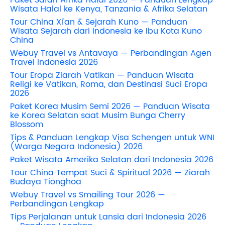
Paket Safari Afrika Halal 2026 — Panduan Lengkap
Wisata Halal ke Kenya, Tanzania & Afrika Selatan
Tour China Xi'an & Sejarah Kuno — Panduan
Wisata Sejarah dari Indonesia ke Ibu Kota Kuno
China
Webuy Travel vs Antavaya — Perbandingan Agen
Travel Indonesia 2026
Tour Eropa Ziarah Vatikan — Panduan Wisata
Religi ke Vatikan, Roma, dan Destinasi Suci Eropa
2026
Paket Korea Musim Semi 2026 — Panduan Wisata
ke Korea Selatan saat Musim Bunga Cherry
Blossom
Tips & Panduan Lengkap Visa Schengen untuk WNI
(Warga Negara Indonesia) 2026
Paket Wisata Amerika Selatan dari Indonesia 2026
Tour China Tempat Suci & Spiritual 2026 — Ziarah
Budaya Tionghoa
Webuy Travel vs Smailing Tour 2026 —
Perbandingan Lengkap
Tips Perjalanan untuk Lansia dari Indonesia 2026