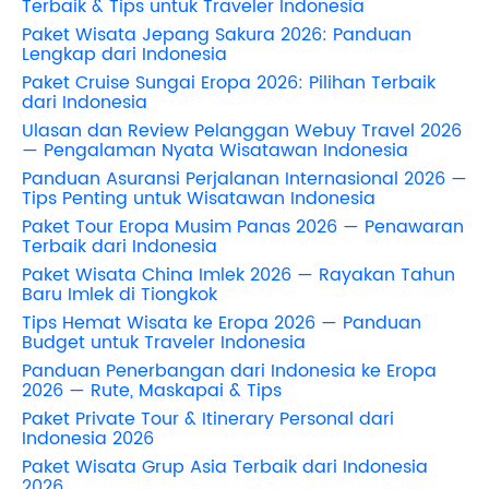
Terbaik & Tips untuk Traveler Indonesia
Paket Wisata Jepang Sakura 2026: Panduan
Lengkap dari Indonesia
Paket Cruise Sungai Eropa 2026: Pilihan Terbaik
dari Indonesia
Ulasan dan Review Pelanggan Webuy Travel 2026
— Pengalaman Nyata Wisatawan Indonesia
Panduan Asuransi Perjalanan Internasional 2026 —
Tips Penting untuk Wisatawan Indonesia
Paket Tour Eropa Musim Panas 2026 — Penawaran
Terbaik dari Indonesia
Paket Wisata China Imlek 2026 — Rayakan Tahun
Baru Imlek di Tiongkok
Tips Hemat Wisata ke Eropa 2026 — Panduan
Budget untuk Traveler Indonesia
Panduan Penerbangan dari Indonesia ke Eropa
2026 — Rute, Maskapai & Tips
Paket Private Tour & Itinerary Personal dari
Indonesia 2026
Paket Wisata Grup Asia Terbaik dari Indonesia
2026