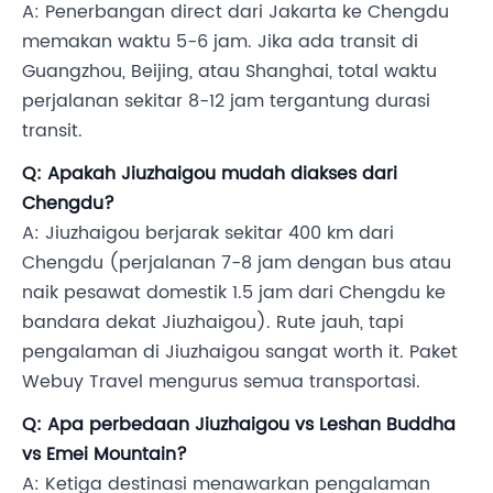
A: Penerbangan direct dari Jakarta ke Chengdu
memakan waktu 5-6 jam. Jika ada transit di
Guangzhou, Beijing, atau Shanghai, total waktu
perjalanan sekitar 8-12 jam tergantung durasi
transit.
Q: Apakah Jiuzhaigou mudah diakses dari
Chengdu?
A: Jiuzhaigou berjarak sekitar 400 km dari
Chengdu (perjalanan 7-8 jam dengan bus atau
naik pesawat domestik 1.5 jam dari Chengdu ke
bandara dekat Jiuzhaigou). Rute jauh, tapi
pengalaman di Jiuzhaigou sangat worth it. Paket
Webuy Travel mengurus semua transportasi.
Q: Apa perbedaan Jiuzhaigou vs Leshan Buddha
vs Emei Mountain?
A: Ketiga destinasi menawarkan pengalaman