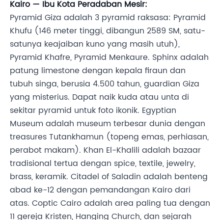
Kairo — Ibu Kota Peradaban Mesir:
Pyramid Giza adalah 3 pyramid raksasa: Pyramid
Khufu (146 meter tinggi, dibangun 2589 SM, satu-
satunya keajaiban kuno yang masih utuh),
Pyramid Khafre, Pyramid Menkaure. Sphinx adalah
patung limestone dengan kepala firaun dan
tubuh singa, berusia 4.500 tahun, guardian Giza
yang misterius. Dapat naik kuda atau unta di
sekitar pyramid untuk foto ikonik. Egyptian
Museum adalah museum terbesar dunia dengan
treasures Tutankhamun (topeng emas, perhiasan,
perabot makam). Khan El-Khalili adalah bazaar
tradisional tertua dengan spice, textile, jewelry,
brass, keramik. Citadel of Saladin adalah benteng
abad ke-12 dengan pemandangan Kairo dari
atas. Coptic Cairo adalah area paling tua dengan
11 gereja Kristen, Hanging Church, dan sejarah