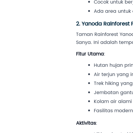
Cocok untuk ber
Ada area untuk a
2. Yanoda Rainforest 
Taman Rainforest Yanod
Sanya. Ini adalah temp
Fitur Utama
:
Hutan hujan pr
Air terjun yang 
Trek hiking yan
Jembatan gantu
Kolam air alam
Fasilitas moder
Aktivitas
: