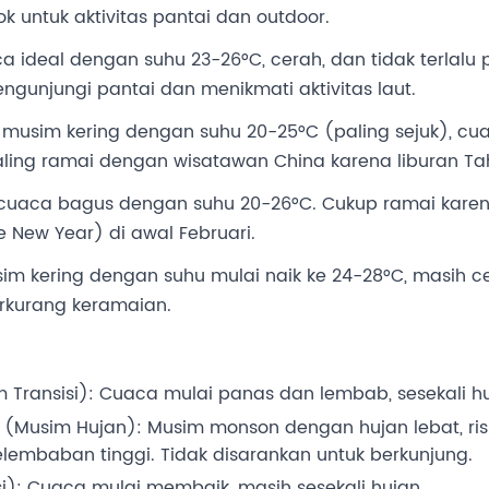
k untuk aktivitas pantai dan outdoor.
a ideal dengan suhu 23-26°C, cerah, dan tidak terlalu 
engunjungi pantai dan menikmati aktivitas laut.
 musim kering dengan suhu 20-25°C (paling sejuk), cua
ling ramai dengan wisatawan China karena liburan Ta
 cuaca bagus dengan suhu 20-26°C. Cukup ramai karena
e New Year) di awal Februari.
sim kering dengan suhu mulai naik ke 24-28°C, masih 
erkurang keramaian.
 Transisi): Cuaca mulai panas dan lembab, sesekali hu
(Musim Hujan): Musim monson dengan hujan lebat, ris
kelembaban tinggi. Tidak disarankan untuk berkunjung.
i): Cuaca mulai membaik, masih sesekali hujan.