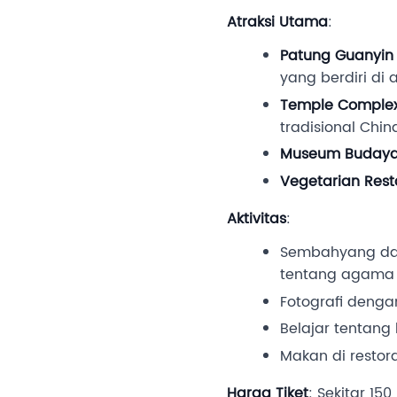
Atraksi Utama
:
Patung Guanyin
yang berdiri di 
Temple Comple
tradisional Chin
Museum Buday
Vegetarian Rest
Aktivitas
:
Sembahyang dan
tentang agama
Fotografi denga
Belajar tentang
Makan di restor
Harga Tiket
: Sekitar 15