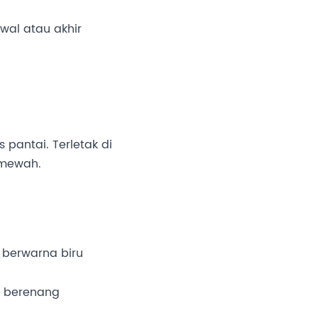
wal atau akhir
 pantai. Terletak di
 mewah.
g berwarna biru
k berenang