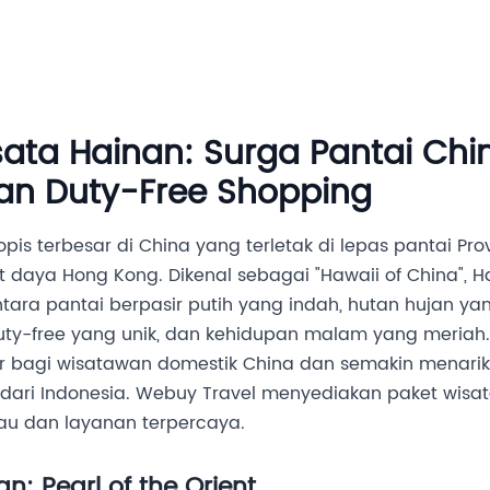
Destinasi
Layanan MICE
Tentang Kami
Hubung
ta Hainan: Surga Pantai Chin
dan Duty-Free Shopping
pis terbesar di China yang terletak di lepas pantai Pro
t daya Hong Kong. Dikenal sebagai "Hawaii of China",
ara pantai berpasir putih yang indah, hutan hujan yang
y-free yang unik, dan kehidupan malam yang meriah. 
er bagi wisatawan domestik China dan semakin menari
k dari Indonesia. Webuy Travel menyediakan paket wisa
au dan layanan terpercaya.
: Pearl of the Orient