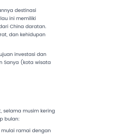
annya destinasi
au ini memiliki
ari China daratan.
at, dan kehidupan
ujuan investasi dan
n Sanya (kota wisata
t, selama musim kering
p bulan:
n mulai ramai dengan