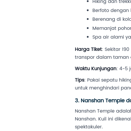
Hiking dan trekk
Berfoto dengan 
Berenang di kol
Memanjat pohon 
Spa air alami y
Harga Tiket
: Sekitar 19
transpor dalam taman d
Waktu Kunjungan
: 4-5
Tips
: Pakai sepatu hik
untuk menghindari pana
3. Nanshan Temple d
Nanshan Temple adalah 
Nanshan. Kuil ini dike
spektakuler.