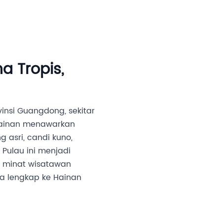
an Investor
Media
Partner Kami
Karir
a Tropis,
vinsi Guangdong, sekitar
 Hainan menawarkan
 asri, candi kuno,
Pulau ini menjadi
k minat wisatawan
ta lengkap ke Hainan