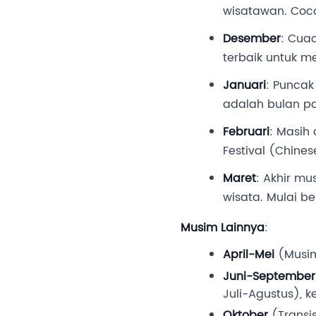
wisatawan. Coco
Desember
: Cuac
terbaik untuk m
Januari
: Puncak
adalah bulan pa
Februari
: Masih
Festival (Chines
Maret
: Akhir mu
wisata. Mulai b
Musim Lainnya
:
April-Mei
(Musim
Juni-September
Juli-Agustus), 
Oktober
(Transis