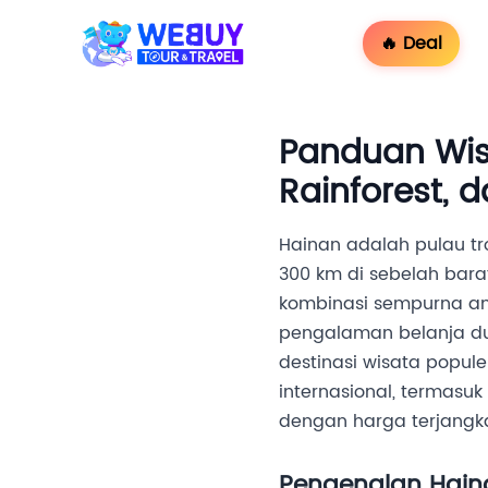
🔥 Deal
Panduan Wisa
Rainforest, 
Hainan adalah pulau tro
300 km di sebelah bara
kombinasi sempurna ant
pengalaman belanja dut
destinasi wisata popul
internasional, termasu
dengan harga terjangk
Pengenalan Hainan