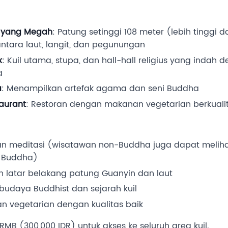
 yang Megah
: Patung setinggi 108 meter (lebih tinggi da
antara laut, langit, dan pegunungan
x
: Kuil utama, stupa, dan hall-hall religius yang indah d
a
a
: Menampilkan artefak agama dan seni Buddha
aurant
: Restoran dengan makanan vegetarian berkualit
 meditasi (wisatawan non-Buddha juga dapat melihat
 Buddha)
n latar belakang patung Guanyin dan laut
 budaya Buddhist dan sejarah kuil
an vegetarian dengan kualitas baik
0 RMB (300,000 IDR) untuk akses ke seluruh area kuil.