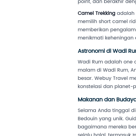
point, dan berakhir de
Camel Trekking
adalah 
memilih short camel ri
memberikan pengalama
menikmati keheningan 
Astronomi di Wadi R
Wadi Rum adalah one of 
malam di Wadi Rum, Anda
besar. Webuy Travel me
konstelasi dan planet-p
Makanan dan Budaya
Selama Anda tinggal d
Bedouin yang unik. Gui
bagaimana mereka bert
selalu halal, termasuk 