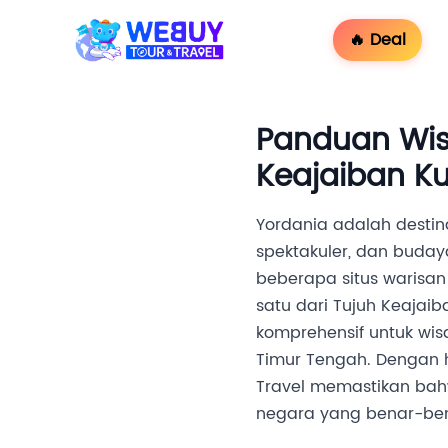
🔥 Deal
Panduan Wis
Keajaiban Ku
Yordania adalah desti
spektakuler, dan buday
beberapa situs warisan 
satu dari Tujuh Keajai
komprehensif untuk wi
Timur Tengah. Dengan h
Travel memastikan bah
negara yang benar-bena