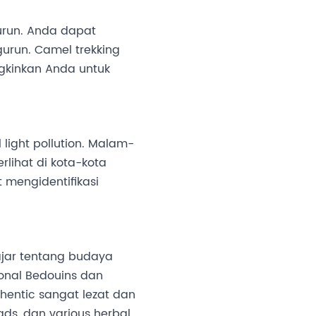
urun. Anda dapat
gurun. Camel trekking
kinkan Anda untuk
light pollution. Malam-
rlihat di kota-kota
 mengidentifikasi
ajar tentang budaya
onal Bedouins dan
entic sangat lezat dan
ads, dan various herbal