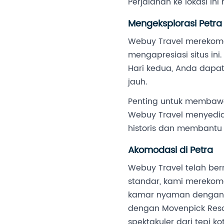
Perjalanan ke lokasi i
Mengeksplorasi Petra
Webuy Travel merekome
mengapresiasi situs in
Hari kedua, Anda dapat
jauh.
Penting untuk membawa 
Webuy Travel menyedia
historis dan membantu 
Akomodasi di Petra
Webuy Travel telah berm
standar, kami merekom
kamar nyaman dengan h
dengan Movenpick Reso
spektakuler dari tepi ko