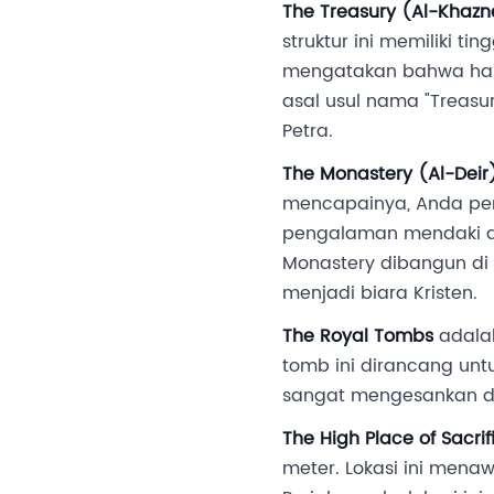
The Treasury (Al-Khazn
struktur ini memiliki t
mengatakan bahwa hart
asal usul nama "Treasu
Petra.
The Monastery (Al-Deir
mencapainya, Anda per
pengalaman mendaki da
Monastery dibangun di
menjadi biara Kristen.
The Royal Tombs
adalah
tomb ini dirancang un
sangat mengesankan de
The High Place of Sacri
meter. Lokasi ini mena