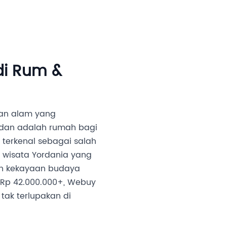
an Investor
Media
Partner Kami
Karir
di Rum &
ban alam yang
h dan adalah rumah bagi
g terkenal sebagai salah
 wisata Yordania yang
an kekayaan budaya
 Rp 42.000.000+, Webuy
ak terlupakan di