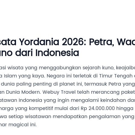
Destinasi
Layanan MICE
Tentang Kami
Hubung
ata Yordania 2026: Petra, Wa
no dari Indonesia
nasi wisata yang menggabungkan sejarah kuno, keajai
a Islam yang kaya. Negara ini terletak di Timur Tenga
dunia paling penting di planet ini, termasuk Petra yan
ban Dunia Modern. Webuy Travel telah merancang paket
satawan Indonesia yang ingin mengalami keindahan d
arga yang kompetitif mulai dari Rp 24.000.000 hingga
wa setiap wisatawan mendapatkan pengalaman yang t
r magical ini.