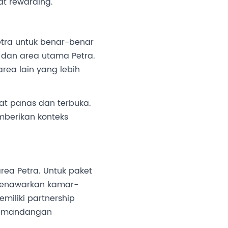
at rewarding.
tra untuk benar-benar
y dan area utama Petra.
rea lain yang lebih
gat panas dan terbuka.
berikan konteks
rea Petra. Untuk paket
 menawarkan kamar-
iliki partnership
 pemandangan