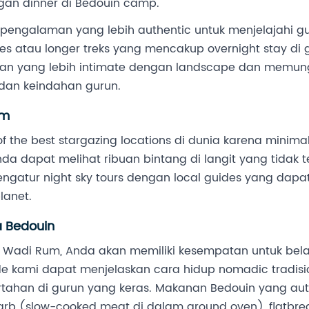
ngan dinner di Bedouin camp.
pengalaman yang lebih authentic untuk menjelajahi g
des atau longer treks yang mencakup overnight stay di 
n yang lebih intimate dengan landscape dan memung
dan keindahan gurun.
um
the best stargazing locations di dunia karena minimal 
 dapat melihat ribuan bintang di langit yang tidak te
ngatur night sky tours dengan local guides yang dapat
lanet.
 Bedouin
i Wadi Rum, Anda akan memiliki kesempatan untuk bel
de kami dapat menjelaskan cara hidup nomadic tradisi
ahan di gurun yang keras. Makanan Bedouin yang auth
zarb (slow-cooked meat di dalam ground oven), flatbre