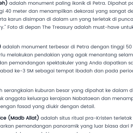
eh)
adalah monument paling ikonik di Petra. Dipahat 
inggi 40 meter dan menampilkan dekorasi yang sangat de
a karun disimpan di dalam urn yang terletak di punca
ry." Foto di depan The Treasury adalah must-have untu
)
adalah monument terbesar di Petra dengan tinggi 50 
lu melakukan pendakian yang agak menantang selama 
n pemandangan spektakuler yang Anda dapatkan sang
 abad ke-3 SM sebagai tempat ibadah dan pada period
 serangkaian kuburan besar yang dipahat ke dalam d
tuk anggota keluarga kerajaan Nabataean dan menampi
ngan fasad yang diukir dengan detail.
fice (Madb Allat)
adalah situs ritual pra-Kristen terletak
warkan pemandangan panoramik yang luar biasa dari Pe