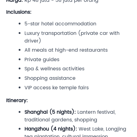
Harga:
Rp 48 juta - 58 juta per orang
Inclusions:
5-star hotel accommodation
Luxury transportation (private car with
driver)
All meals at high-end restaurants
Private guides
Spa & wellness activities
Shopping assistance
VIP access ke temple fairs
Itinerary:
Shanghai (5 nights):
Lantern festival,
traditional gardens, shopping
Hangzhou (4 nights):
West Lake, Longjing
tea plantation, cultural immersion