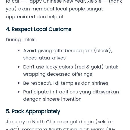
fa cai — Happy Chinese New Year, xie xie — thank
you) akan membuat local people sangat
appreciated dan helpful.
4. Respect Local Customs
During Imlek:
Avoid giving gifts berupa jam (clock),
shoes, atau knives
Don't use lucky colors (red & gold) untuk
wrapping deceased offerings
Be respectful di temples dan shrines
Participate in traditions yang ditawarkan
dengan sincere intention
5. Pack Appropriately
January di North China sangat dingin (sekitar
-5°C), sementara South China lebih warm (10-