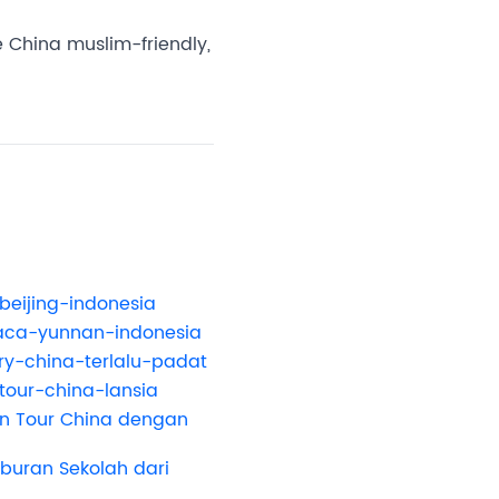
China muslim-friendly,
beijing-indonesia
aca-yunnan-indonesia
ry-china-terlalu-padat
-tour-china-lansia
 Tour China dengan
?
buran Sekolah dari