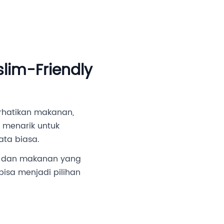
an Investor
Media
Partner Kami
Karir
im-Friendly
rhatikan makanan,
i menarik untuk
ata biasa.
si dan makanan yang
bisa menjadi pilihan