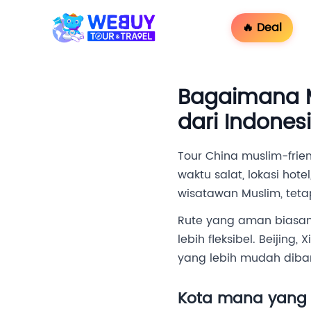
🔥 Deal
Bagaimana M
dari Indones
Tour China muslim-fri
waktu salat, lokasi hot
wisatawan Muslim, tetap
Rute yang aman biasany
lebih fleksibel. Beijin
yang lebih mudah diban
Kota mana yang 