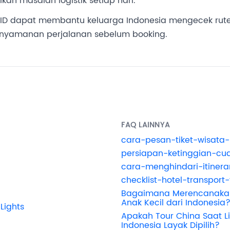
an masalah logistik setiap hari.
 ID dapat membantu keluarga Indonesia mengecek rute 
nyamanan perjalanan sebelum booking.
FAQ LAINNYA
cara-pesan-tiket-wisata-
persiapan-ketinggian-cu
cara-menghindari-itinera
checklist-hotel-transport
Bagaimana Merencanakan
Anak Kecil dari Indonesia
Lights
Apakah Tour China Saat Li
Indonesia Layak Dipilih?