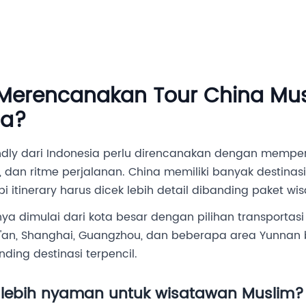
Destinasi
Layanan MICE
Tentang Kami
Hubung
erencanakan Tour China Musl
ia?
endly dari Indonesia perlu direncanakan dengan mempe
el, dan ritme perjalanan. China memiliki banyak destinas
i itinerary harus dicek lebih detail dibanding paket wis
a dimulai dari kota besar dengan pilihan transporta
g, Xi'an, Shanghai, Guangzhou, dan beberapa area Yunnan 
ding destinasi terpencil.
lebih nyaman untuk wisatawan Muslim?