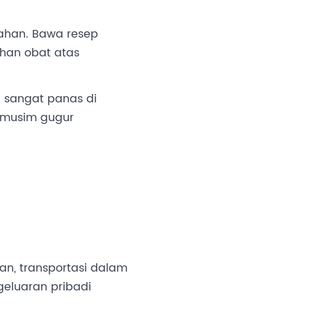
bahan. Bawa resep
ahan obat atas
n sangat panas di
 musim gugur
n, transportasi dalam
geluaran pribadi