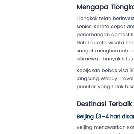
Mengapa Tiongko
Tiongkok telah berinve
senior. Kereta cepat a
penerbangan domestik. Se
Hotel di kota wisata m
sangat menghormati o
istimewa—banyak situs 
Kebijakan bebas visa 30
langsung Webuy Travel
prioritas yang tidak bi
Destinasi Terbai
Beijing (3–4 hari dis
Beijing menawarkan Kot