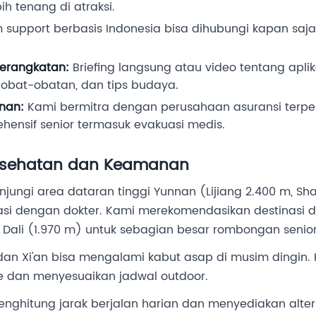
h tenang di atraksi.
 support berbasis Indonesia bisa dihubungi kapan saja
berangkatan:
Briefing langsung atau video tentang apli
 obat-obatan, dan tips budaya.
anan:
Kami bermitra dengan perusahaan asuransi terpe
ensif senior termasuk evakuasi medis.
esehatan dan Keamanan
jungi area dataran tinggi Yunnan (Lijiang 2.400 m, Sha
tasi dengan dokter. Kami merekomendasikan destinasi d
Dali (1.970 m) untuk sebagian besar rombongan senior
 dan Xi'an bisa mengalami kabut asap di musim dingi
me dan menyesuaikan jadwal outdoor.
ghitung jarak berjalan harian dan menyediakan alternati