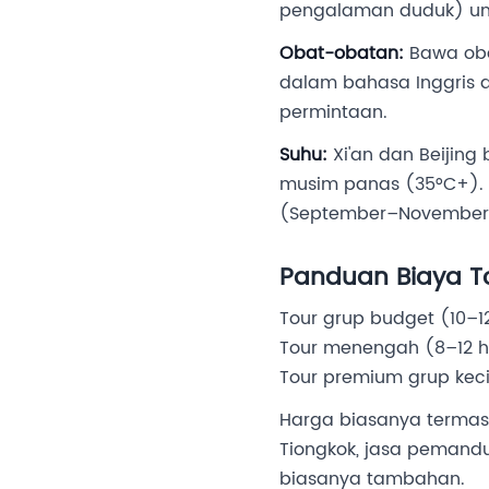
pengalaman duduk) untu
Obat-obatan:
Bawa oba
dalam bahasa Inggris 
permintaan.
Suhu:
Xi'an dan Beijing
musim panas (35°C+).
(September–November) 
Panduan Biaya To
Tour grup budget (10–12
Tour menengah (8–12 ha
Tour premium grup keci
Harga biasanya termas
Tiongkok, jasa pemandu
biasanya tambahan.