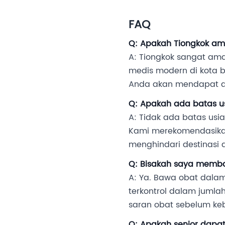
FAQ
Q: Apakah Tiongkok am
A: Tiongkok sangat aman
medis modern di kota 
Anda akan mendapat du
Q: Apakah ada batas us
A: Tidak ada batas usi
Kami merekomendasika
menghindari destinasi 
Q: Bisakah saya memba
A: Ya. Bawa obat dala
terkontrol dalam juml
saran obat sebelum ke
Q: Apakah senior dapat 