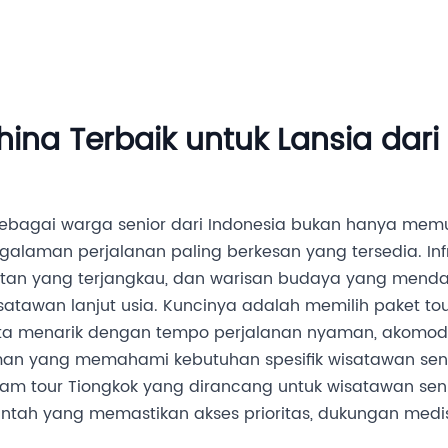
Destinasi
Layanan MICE
Tentang Kami
Hubung
hina Terbaik untuk Lansia dari
sebagai warga senior dari Indonesia bukan hanya mem
galaman perjalanan paling berkesan yang tersedia. Inf
hatan yang terjangkau, dan warisan budaya yang men
isatawan lanjut usia. Kuncinya adalah memilih paket to
 menarik dengan tempo perjalanan nyaman, akomodas
n yang memahami kebutuhan spesifik wisatawan seni
am tour Tiongkok yang dirancang untuk wisatawan sen
ntah yang memastikan akses prioritas, dukungan medis,