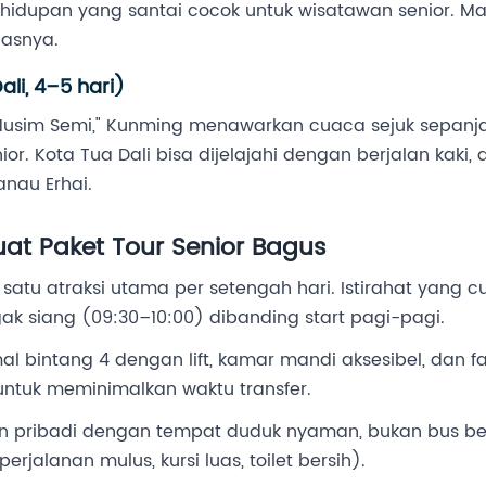
idupan yang santai cocok untuk wisatawan senior. Ma
dasnya.
li, 4–5 hari)
 Musim Semi," Kunming menawarkan cuaca sejuk sepanj
r. Kota Tua Dali bisa dijelajahi dengan berjalan kaki, 
anau Erhai.
t Paket Tour Senior Bagus
 satu atraksi utama per setengah hari. Istirahat yang cu
k siang (09:30–10:00) dibanding start pagi-pagi.
al bintang 4 dengan lift, kamar mandi aksesibel, dan f
 untuk meminimalkan waktu transfer.
 pribadi dengan tempat duduk nyaman, bukan bus bes
erjalanan mulus, kursi luas, toilet bersih).