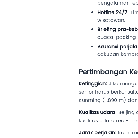
pengalaman lebi
Hotline 24/7:
Tim
wisatawan.
Briefing pra-ke
cuaca, packing,
Asuransi perjal
cakupan kompreh
Pertimbangan K
Ketinggian:
Jika mengun
senior harus berkonsul
Kunming (1.890 m) dan 
Kualitas udara:
Beijing
kualitas udara real-ti
Jarak berjalan:
Kami men