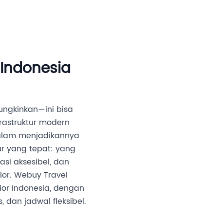
an Investor
Media
Partner Kami
Karir
 Indonesia
ungkinkan—ini bisa
rastruktur modern
dalam menjadikannya
ur yang tepat: yang
i aksesibel, dan
or. Webuy Travel
ior Indonesia, dengan
 dan jadwal fleksibel.