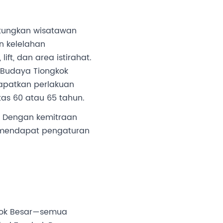
untungkan wisatawan
n kelelahan
ft, dan area istirahat.
. Budaya Tiongkok
apatkan perlakuan
as 60 atau 65 tahun.
s. Dengan kemitraan
i mendapat pengaturan
mbok Besar—semua