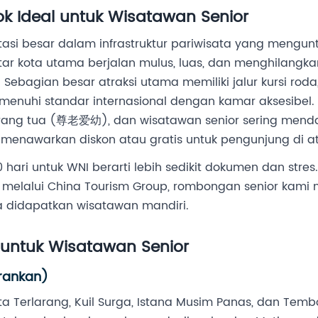
k Ideal untuk Wisatawan Senior
stasi besar dalam infrastruktur pariwisata yang meng
ntar kota utama berjalan mulus, luas, dan menghilangka
bagian besar atraksi utama memiliki jalur kursi roda, li
emenuhi standar internasional dengan kamar aksesibel
rang tua (尊老爱幼), dan wisatawan senior sering mend
menawarkan diskon atau gratis untuk pengunjung di at
 hari untuk WNI berarti lebih sedikit dokumen dan stre
 melalui China Tourism Group, rombongan senior kam
sa didapatkan wisatawan mandiri.
k untuk Wisatawan Senior
arankan)
a Terlarang, Kuil Surga, Istana Musim Panas, dan Te