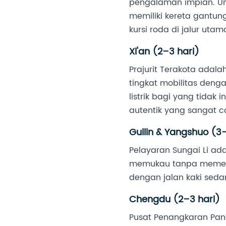
pengalaman impian. Un
memiliki kereta gantun
kursi roda di jalur utam
Xi'an (2–3 hari)
Prajurit Terakota adal
tingkat mobilitas deng
listrik bagi yang tidak
autentik yang sangat c
Guilin & Yangshuo (3–
Pelayaran Sungai Li ad
memukau tanpa memerluk
dengan jalan kaki seda
Chengdu (2–3 hari)
Pusat Penangkaran Pand