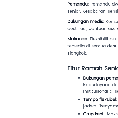
Pemandu:
Pemandu dwi
senior. Kesabaran, sens
Dukungan medis:
Konsul
destinasi, bantuan asu
Makanan:
Fleksibilitas
tersedia di semua dest
Tiongkok.
Fitur Ramah Seni
Dukungan pemer
Kebudayaan dan 
institusional di 
Tempo fleksibel:
jadwal "kenyaman
Grup kecil:
Maksi