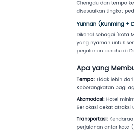
Chengdu dan tempo keh
disesuaikan tingkat pe
Yunnan (Kunming + Da
Dikenal sebagai "Kota
yang nyaman untuk senio
perjalanan perahu di D
Apa yang Membua
Tempo:
Tidak lebih dari
Keberangkatan pagi aga
Akomodasi:
Hotel minim
Berlokasi dekat atraksi
Transportasi:
Kendaraan
perjalanan antar kota (p