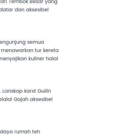
dari Tembok Besar yang
datar dan aksesibel
 pengunjung semua
a menawarkan tur kereta
menyajikan kuliner halal
Lanskap karst Guilin
alai Gajah aksesibel
Budaya rumah teh