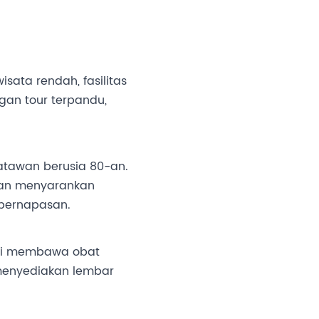
sata rendah, fasilitas
gan tour terpandu,
satawan berusia 80-an.
dan menyarankan
 pernapasan.
ari membawa obat
 menyediakan lembar