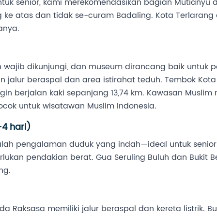
tuk senior, kami merekomendasikan bagian Mutianyu 
g ke atas dan tidak se-curam Badaling. Kota Terlarang 
anya.
ah wajib dikunjungi, dan museum dirancang baik untuk
an jalur beraspal dan area istirahat teduh. Tembok Kot
 ingin berjalan kaki sepanjang 13,74 km. Kawasan Muslim 
ocok untuk wisatawan Muslim Indonesia.
4 hari)
alah pengalaman duduk yang indah—ideal untuk senior. 
an pendakian berat. Gua Seruling Buluh dan Bukit Bel
ng.
a Raksasa memiliki jalur beraspal dan kereta listrik. 