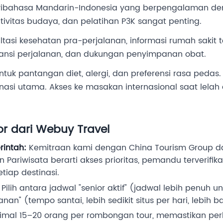
bahasa Mandarin-Indonesia yang berpengalaman d
itivitas budaya, dan pelatihan P3K sangat penting.
tasi kesehatan pra-perjalanan, informasi rumah sakit t
ransi perjalanan, dan dukungan penyimpanan obat.
 untuk pantangan diet, alergi, dan preferensi rasa pedas
inasi utama. Akses ke masakan internasional saat lel
or dari Webuy Travel
intah:
Kemitraan kami dengan China Tourism Group d
Pariwisata berarti akses prioritas, pemandu terverifik
setiap destinasi.
Pilih antara jadwal "senior aktif" (jadwal lebih penuh 
an" (tempo santai, lebih sedikit situs per hari, lebih 
mal 15–20 orang per rombongan tour, memastikan per