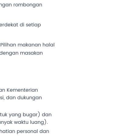
engan rombongan
erdekat di setiap
. Pilihan makanan halal
ah dengan masakan
an Kementerian
asi, dan dukungan
untuk yang bugar) dan
banyak waktu luang).
hatian personal dan