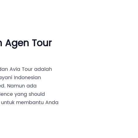
an Investor
Media
Partner Kami
Karir
n Agen Tour
 dan Avia Tour adalah
ayani Indonesian
hed. Namun ada
rience yang should
son untuk membantu Anda