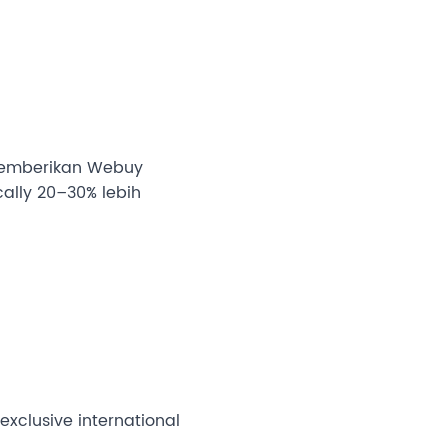
 memberikan Webuy
ally 20–30% lebih
xclusive international