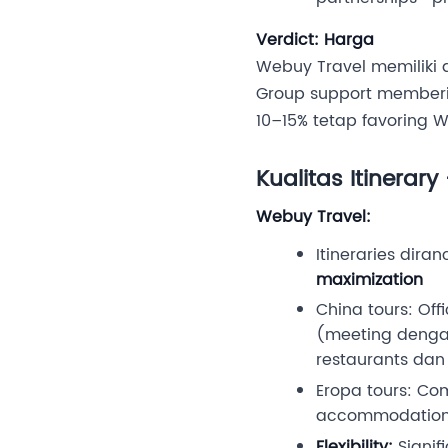
Verdict: Harga
Webuy Travel memiliki 
Group support memberika
10–15% tetap favoring 
Kualitas Itinera
Webuy Travel:
Itineraries dir
maximization
China tours: Off
(meeting dengan 
restaurants da
Eropa tours: Co
accommodations,
Flexibility:
Signif