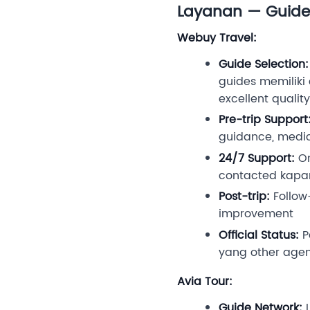
Layanan — Guide 
Webuy Travel:
Guide Selection:
guides memiliki 
excellent quality
Pre-trip Support
guidance, medica
24/7 Support:
On
contacted kapan
Post-trip:
Follow
improvement
Official Status:
P
yang other agen
Avia Tour:
Guide Network:
L