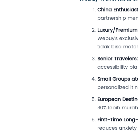
China Enthusiast
partnership mem
Luxury/Premium 
Webuy's exclusi
tidak bisa matc
Senior Travelers:
accessibility pl
Small Groups ata
personalized itin
European Destin
30% lebih mura
First-Time Long-
reduces anxiety 