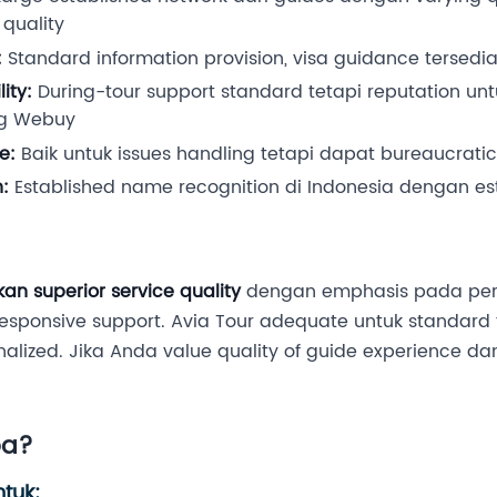
quality
:
Standard information provision, visa guidance tersedi
ity:
During-tour support standard tetapi reputation un
ng Webuy
e:
Baik untuk issues handling tetapi dapat bureaucratic
:
Established name recognition di Indonesia dengan es
n superior service quality
dengan emphasis pada perso
 responsive support. Avia Tour adequate untuk standard
nalized. Jika Anda value quality of guide experience dan
pa?
tuk: