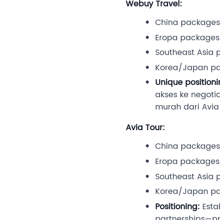
Webuy Travel:
China packages
Eropa packages:
Southeast Asia 
Korea/Japan pa
Unique positioni
akses ke negoti
murah dari Avi
Avia Tour:
China packages
Eropa packages:
Southeast Asia 
Korea/Japan pa
Positioning:
Esta
partnerships—pri