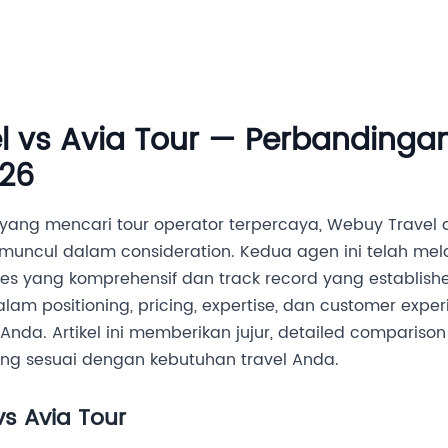
Destinasi
Layanan MICE
Tentang Kami
Hubung
l vs Avia Tour — Perbandinga
026
a yang mencari tour operator terpercaya, Webuy Travel
uncul dalam consideration. Kedua agen ini telah mel
s yang komprehensif dan track record yang establis
lam positioning, pricing, expertise, dan customer expe
Anda. Artikel ini memberikan jujur, detailed compari
ng sesuai dengan kebutuhan travel Anda.
s Avia Tour