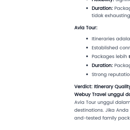
Duration:
Packag
tidak exhaustin
Avia Tour:
Itineraries adal
Established conn
Packages lebih
Duration:
Package
Strong reputat
Verdict: Itinerary Qualit
Webuy Travel unggul da
Avia Tour unggul dala
destinations. Jika Anda
and-tested family packa