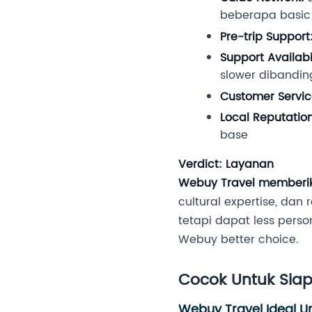
beberapa basic 
Pre-trip Support
Support Availabil
slower dibandi
Customer Servic
Local Reputation
base
Verdict: Layanan
Webuy Travel memberika
cultural expertise, dan
tetapi dapat less perso
Webuy better choice.
Cocok Untuk Sia
Webuy Travel Ideal Un