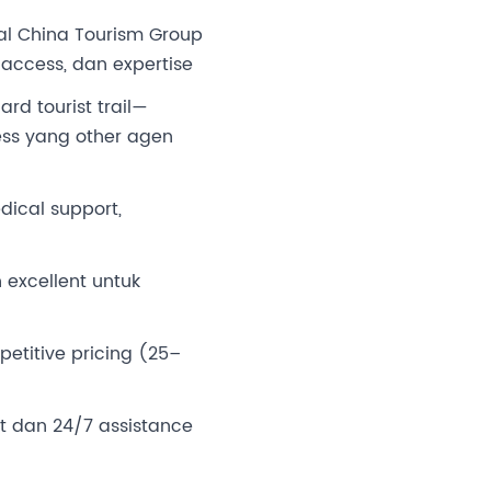
al China Tourism Group
access, dan expertise
rd tourist trail—
ess yang other agen
ical support,
 excellent untuk
etitive pricing (25–
t dan 24/7 assistance