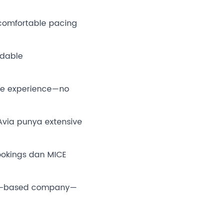
comfortable pacing
rdable
ble experience—no
Avia punya extensive
okings dan MICE
ta-based company—