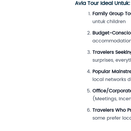
Avia Tour Ideal Untuk:
Family Group To
untuk children
Budget-Conscio
accommodations
Travelers Seekin
surprises, every
Popular Mainstr
local networks d
Office/Corporat
(Meetings, Incen
Travelers Who P
some prefer lo