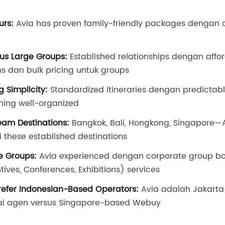
urs:
Avia has proven family-friendly packages dengan 
us Large Groups:
Established relationships dengan affo
 dan bulk pricing untuk groups
g Simplicity:
Standardized itineraries dengan predicta
thing well-organized
eam Destinations:
Bangkok, Bali, Hongkong, Singapore—
i these established destinations
e Groups:
Avia experienced dengan corporate group bo
tives, Conferences, Exhibitions) services
refer Indonesian-Based Operators:
Avia adalah Jakar
cal agen versus Singapore-based Webuy