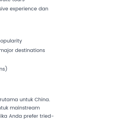
ive experience dan
pularity
major destinations
ons)
erutama untuk China.
tuk mainstream
ika Anda prefer tried-