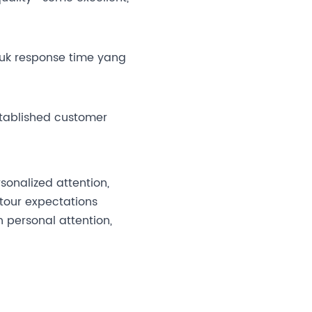
a
tuk response time yang
tablished customer
nalized attention,
 tour expectations
 personal attention,