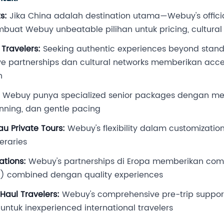
s:
Jika China adalah destination utama—Webuy's offici
buat Webuy unbeatable pilihan untuk pricing, cultural 
Travelers:
Seeking authentic experiences beyond standa
ve partnerships dan cultural networks memberikan acc
h
Webuy punya specialized senior packages dengan med
anning, dan gentle pacing
u Private Tours:
Webuy's flexibility dalam customization
eraries
ations:
Webuy's partnerships di Eropa memberikan comp
h) combined dengan quality experiences
Haul Travelers:
Webuy's comprehensive pre-trip suppor
untuk inexperienced international travelers