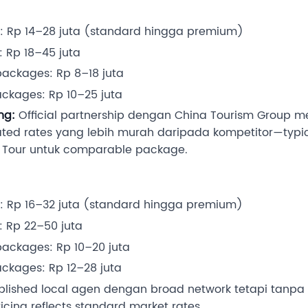
: Rp 14–28 juta (standard hingga premium)
 Rp 18–45 juta
packages: Rp 8–18 juta
ckages: Rp 10–25 juta
ng:
Official partnership dengan China Tourism Group
ated rates yang lebih murah daripada kompetitor—typic
a Tour untuk comparable package.
: Rp 16–32 juta (standard hingga premium)
 Rp 22–50 juta
packages: Rp 10–20 juta
ckages: Rp 12–28 juta
blished local agen dengan broad network tetapi tanpa e
cing reflects standard market rates.