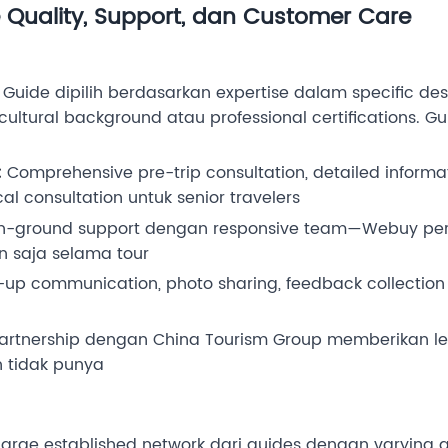
Quality, Support, dan Customer Care
Guide dipilih berdasarkan expertise dalam specific d
cultural background atau professional certifications. 
:
Comprehensive pre-trip consultation, detailed informat
l consultation untuk senior travelers
-ground support dengan responsive team—Webuy per
 saja selama tour
-up communication, photo sharing, feedback collection
artnership dengan China Tourism Group memberikan l
 tidak punya
arge established network dari guides dengan varying q