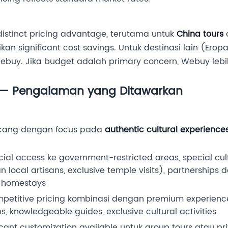
distinct pricing advantage, terutama untuk
China tours
n significant cost savings. Untuk destinasi lain (Erop
Webuy. Jika budget adalah primary concern, Webuy lebi
ry — Pengalaman yang Ditawarkan
ancang dengan focus pada
authentic cultural experience
icial access ke government-restricted areas, special cu
local artisans, exclusive temple visits), partnerships 
n homestays
mpetitive pricing kombinasi dengan premium experienc
 knowledgeable guides, exclusive cultural activities
icant customization available untuk group tours atau pri