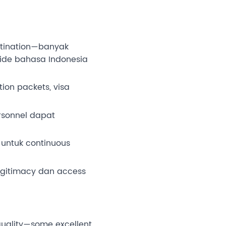
estination—banyak
Guide bahasa Indonesia
ion packets, visa
sonnel dapat
 untuk continuous
egitimacy dan access
uality—some excellent,