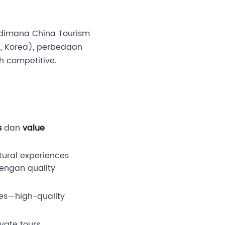
dimana China Tourism
a, Korea), perbedaan
h competitive.
s
dan
value
ltural experiences
dengan quality
es—high-quality
vate tours