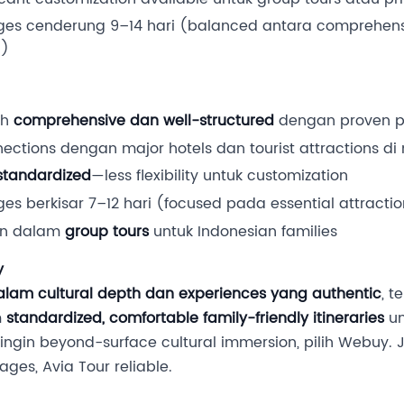
es cenderung 9–14 hari (balanced antara comprehens
g)
ah
comprehensive dan well-structured
dengan proven po
ections dengan major hotels dan tourist attractions di 
standardized
—less flexibility untuk customization
s berkisar 7–12 hari (focused pada essential attracti
ion dalam
group tours
untuk Indonesian families
y
lam cultural depth dan experiences yang authentic
, t
m
standardized, comfortable family-friendly itineraries
un
 ingin beyond-surface cultural immersion, pilih Webuy. J
ges, Avia Tour reliable.