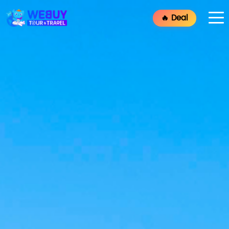
🔥 Deal